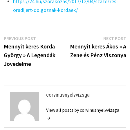
https://24.hu/szorakozas/2017/12/04/szazezres-
oradijert-dolgoznak-kordaek/
Bejegyzés
Previous
N
PREVIOUS POST
NEXT POST
post:
p
Mennyit keres Korda
Mennyit keres Ákos » A
navigáció
György » A Legendák
Zene és Pénz Viszonya
Jövedelme
corvinusnyelvvizsga
View all posts by corvinusnyelvvizsga
→