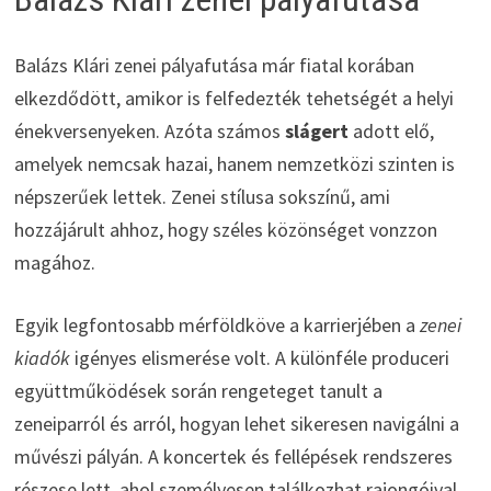
Balázs Klári zenei pályafutása már fiatal korában
elkezdődött, amikor is felfedezték tehetségét a helyi
énekversenyeken. Azóta számos
slágert
adott elő,
amelyek nemcsak hazai, hanem nemzetközi szinten is
népszerűek lettek. Zenei stílusa sokszínű, ami
hozzájárult ahhoz, hogy széles közönséget vonzzon
magához.
Egyik legfontosabb mérföldköve a karrierjében a
zenei
kiadók
igényes elismerése volt. A különféle produceri
együttműködések során rengeteget tanult a
zeneiparról és arról, hogyan lehet sikeresen navigálni a
művészi pályán. A koncertek és fellépések rendszeres
részese lett, ahol személyesen találkozhat rajongóival.