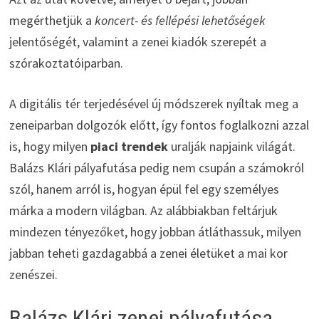
megérthetjük a
koncert- és fellépési lehetőségek
jelentőségét, valamint a zenei kiadók szerepét a
szórakoztatóiparban.
A digitális tér terjedésével új módszerek nyíltak meg a
zeneiparban dolgozók előtt, így fontos foglalkozni azzal
is, hogy milyen
piaci trendek
uralják napjaink világát.
Balázs Klári pályafutása pedig nem csupán a számokról
szól, hanem arról is, hogyan épül fel egy személyes
márka a modern világban. Az alábbiakban feltárjuk
mindezen tényezőket, hogy jobban átláthassuk, milyen
jabban teheti gazdagabbá a zenei életüket a mai kor
zenészei.
Balázs Klári zenei pályafutása