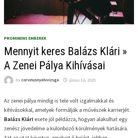
PROMINENS EMBEREK
Mennyit keres Balázs Klári »
A Zenei Pálya Kihívásai
by
corvinusnyelvvizsga
június 16, 2025
Az zenei pálya mindig is tele volt izgalmakkal és
kihívásokkal, amelyek formálják a művészek karrierjét.
Balázs Klári
esete jól példázza, hogyan alakulhat egy
zenész jövedelme a különböző körülmények hatására.
Azt az utat követve, amelyet ő bejárt, jobban