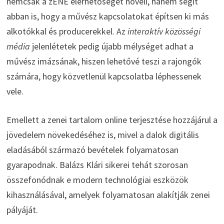
nemcsak a zENE elérhetőségét növeli, hanem segít
abban is, hogy a művész kapcsolatokat építsen ki más
alkotókkal és producerekkel. Az
interaktív közösségi
média
jelenlétetek pedig újabb mélységet adhat a
művész imázsának, hiszen lehetővé teszi a rajongók
számára, hogy közvetlenül kapcsolatba léphessenek
vele.
Emellett a zenei tartalom online terjesztése hozzájárul a
jövedelem növekedéséhez is, mivel a dalok digitális
eladásából származó bevételek folyamatosan
gyarapodnak. Balázs Klári sikerei tehát szorosan
összefonódnak e modern technológiai eszközök
kihasználásával, amelyek folyamatosan alakítják zenei
pályáját.