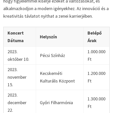
hogy figyelemmel kísérje ezeket a változásokat, és
alkalmazkodjon a modern igényekhez. Az innováció és a
kreativitás távlatot nyithat a zenei karrierjében.
Koncert
Belépő
Helyszín
Dátuma
Árak
2023.
1.000.000
Pécsi Színház
október 10.
Ft
2023.
Kecskeméti
1.200.000
november
Kulturális Központ
Ft
15.
2023.
1.300.000
december
Győri Filharmónia
Ft
22.