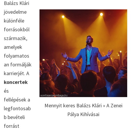
Balázs Klári
jövedelme
különféle
forrásokból
származik,
amelyek
folyamatos
an formálják
karrierjét. A
koncertek
és
fellépések a
Mennyit keres Balázs Klári » A Zenei
legfontosab
Pálya Kihívásai
b bevételi
forrást