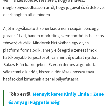
venni a
szerződések
részleteit, hogy a művész
megbizonyosodhasson arról, hogy jogaival és érdekeivel
összhangban áll-e minden.
A jól megválasztott zenei kiadó nem csupán pénzügyi
garanciát ad, hanem marketing szempontból is hasznos
tényezővé válik. Mindezek birtokában egy olyan
platform formálódik, amely elősegíti a zeneszámok
hatékonyabb terjesztését, valamint új utakat nyithat
Balázs Klári karrierjében. Ezért érdemes átgondoltan
választani a kiadót, hiszen a döntések hosszú távú
hatásokkal bírhatnak a zenei pályafutásra.
Több erről:
Mennyit keres Király Linda » Zene
és Anyagi Függetlenség