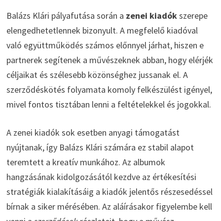
Balázs Klári pályafutása során a
zenei kiadók
szerepe
elengedhetetlennek bizonyult. A megfelelő kiadóval
való együttműködés számos előnnyel járhat, hiszen e
partnerek segítenek a művészeknek abban, hogy elérjék
céljaikat és szélesebb közönséghez jussanak el. A
szerződéskötés folyamata komoly felkészülést igényel,
mivel fontos tisztában lenni a feltételekkel és jogokkal.
A zenei kiadók sok esetben anyagi támogatást
nyújtanak, így Balázs Klári számára ez stabil alapot
teremtett a kreatív munkához. Az albumok
hangzásának kidolgozásától kezdve az értékesítési
stratégiák kialakításáig a kiadók jelentős részesedéssel
bírnak a siker mérésében. Az aláírásakor figyelembe kell