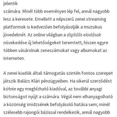
jelentik
számára. Minél több eseményen lép fel, annál nagyobb
lesz a keresete. Emellett a népszerű zenei streaming
platformok is kedvezően befolyásolják a muzsikus
jövedelmét. Az online világban a
digitális eladások
növekedése új lehetőségeket teremtett, hiszen egyre
többen vásárolnak zeneszámokat vagy albumokat az
interneten.
A zenei kiadók általi támogatás szintén fontos szerepet
játszik Balázs Klári pénzügyeiben. Ha sikerül szerződést
kötnie egy megbízható kiadóval, az további anyagi
biztonságot nyújt a számára. Végül nem elhanyagolható
a közönség imidzsének befolyásoló hatása sem; minél
szélesebb rajongói bázissal rendelkezik, annál nagyobb