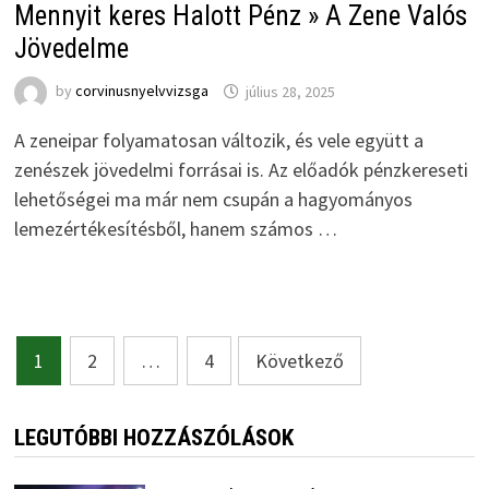
Mennyit keres Halott Pénz » A Zene Valós
Jövedelme
by
corvinusnyelvvizsga
július 28, 2025
A zeneipar folyamatosan változik, és vele együtt a
zenészek jövedelmi forrásai is. Az előadók pénzkereseti
lehetőségei ma már nem csupán a hagyományos
lemezértékesítésből, hanem számos …
Bejegyzések
1
2
…
4
Következő
lapozása
LEGUTÓBBI HOZZÁSZÓLÁSOK