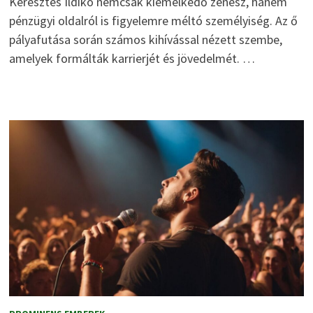
Keresztes Ildikó nemcsak kiemelkedő zenész, hanem
pénzügyi oldalról is figyelemre méltó személyiség. Az ő
pályafutása során számos kihívással nézett szembe,
amelyek formálták karrierjét és jövedelmét. …