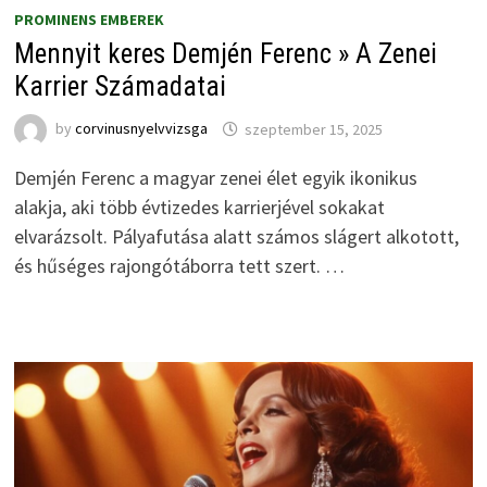
PROMINENS EMBEREK
Mennyit keres Demjén Ferenc » A Zenei
Karrier Számadatai
by
corvinusnyelvvizsga
szeptember 15, 2025
Demjén Ferenc a magyar zenei élet egyik ikonikus
alakja, aki több évtizedes karrierjével sokakat
elvarázsolt. Pályafutása alatt számos slágert alkotott,
és hűséges rajongótáborra tett szert. …