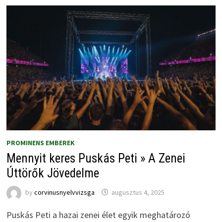
PROMINENS EMBEREK
Mennyit keres Puskás Peti » A Zenei
Úttörők Jövedelme
by
corvinusnyelvvizsga
augusztus 4, 2025
Puskás Peti a hazai zenei élet egyik meghatározó