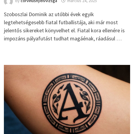
by
corvinusnyelvvizsga
március 24, 2025
Szoboszlai Dominik az utóbbi évek egyik
legtehetségesebb fiatal futballistája, aki már most
jelentős sikereket könyvelhet el. Fiatal kora ellenére is
impozáns pályafutást tudhat magáénak, ráadásul …