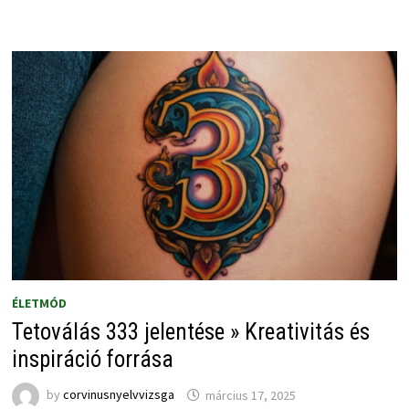
ÉLETMÓD
Tetoválás 333 jelentése » Kreativitás és
inspiráció forrása
by
corvinusnyelvvizsga
március 17, 2025