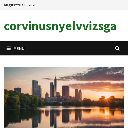
Skip
augusztus 8, 2026
to
content
corvinusnyelvvizsga
MENU