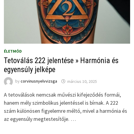
ÉLETMÓD
Tetoválás 222 jelentése » Harmónia és
egyensúly jelképe
by
corvinusnyelvvizsga
március 10, 2025
A tetoválások nemcsak művészi kifejeződés formái,
hanem mély szimbolikus jelentéssel is bírnak. A 222
szám különösen figyelemre méltó, mivel a harmónia és
az egyensúly megtestesítője. …