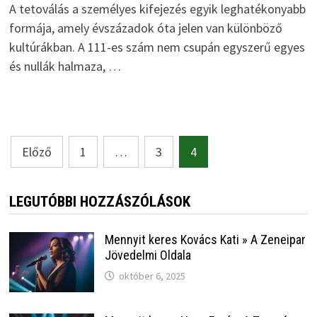
A tetoválás a személyes kifejezés egyik leghatékonyabb
formája, amely évszázadok óta jelen van különböző
kultúrákban. A 111-es szám nem csupán egyszerű egyes
és nullák halmaza, …
Bejegyzések
Előző
1
…
3
4
lapozása
LEGUTÓBBI HOZZÁSZÓLÁSOK
Mennyit keres Kovács Kati » A Zeneipar
Jövedelmi Oldala
október 6, 2025