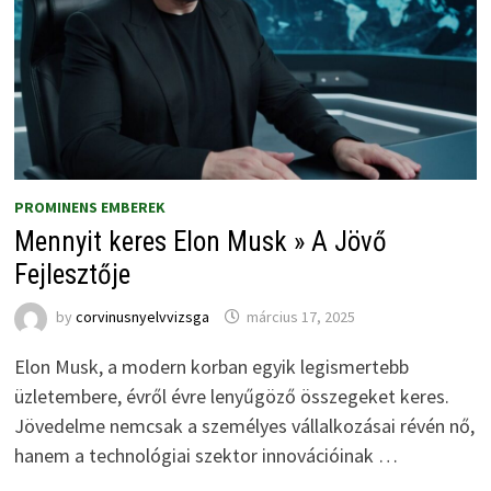
PROMINENS EMBEREK
Mennyit keres Elon Musk » A Jövő
Fejlesztője
by
corvinusnyelvvizsga
március 17, 2025
Elon Musk, a modern korban egyik legismertebb
üzletembere, évről évre lenyűgöző összegeket keres.
Jövedelme nemcsak a személyes vállalkozásai révén nő,
hanem a technológiai szektor innovációinak …