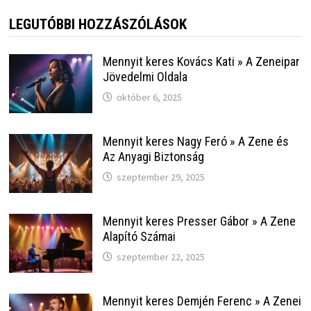
LEGUTÓBBI HOZZÁSZÓLÁSOK
Mennyit keres Kovács Kati » A Zeneipar
Jövedelmi Oldala
október 6, 2025
Mennyit keres Nagy Feró » A Zene és
Az Anyagi Biztonság
szeptember 29, 2025
Mennyit keres Presser Gábor » A Zene
Alapító Számai
szeptember 22, 2025
Mennyit keres Demjén Ferenc » A Zenei