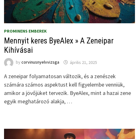
PROMINENS EMBEREK
Mennyit keres ByeAlex » A Zeneipar
Kihívásai
by
corvinusnyelvvizsga
április 21, 2025
A zeneipar folyamatosan változik, és a zenészek
számára számos aspektust kell figyelembe venniük,
amikor a jövőjüket tervezik. ByeAlex, mint a hazai zene
egyik meghatározó alakja, …