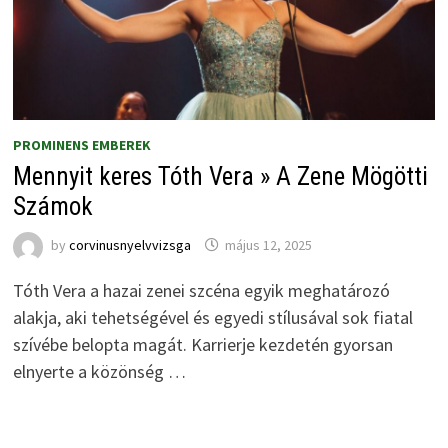
PROMINENS EMBEREK
Mennyit keres Tóth Vera » A Zene Mögötti
Számok
by
corvinusnyelvvizsga
május 12, 2025
Tóth Vera a hazai zenei szcéna egyik meghatározó
alakja, aki tehetségével és egyedi stílusával sok fiatal
szívébe belopta magát. Karrierje kezdetén gyorsan
elnyerte a közönség …