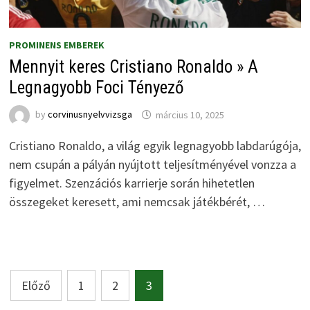
PROMINENS EMBEREK
Mennyit keres Cristiano Ronaldo » A
Legnagyobb Foci Tényező
by
corvinusnyelvvizsga
március 10, 2025
Cristiano Ronaldo, a világ egyik legnagyobb labdarúgója,
nem csupán a pályán nyújtott teljesítményével vonzza a
figyelmet. Szenzációs karrierje során hihetetlen
összegeket keresett, ami nemcsak játékbérét, …
Bejegyzések
Előző
1
2
3
lapozása