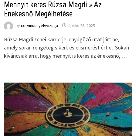
Mennyit keres Rúzsa Magdi » Az
Énekesnő Megélhetése
by
corvinusnyelvvizsga
április 28, 2025
Rúzsa Magdi zenei karrierje lenyűgöző utat járt be,
amely során rengeteg sikert és elismerést ért el. Sokan
kíváncsiak arra, hogy mennyit is keres az énekesnő, …