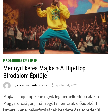
PROMINENS EMBEREK
Mennyit keres Majka » A Hip-Hop
Birodalom Építője
by
corvinusnyelvvizsga
április 14, 2025
Majka, a hip-hop zene egyik legkiemelkedőbb alakja
Magyarországon, már régóta nemcsak előadóként
ismert. Zenei pályafutásának kezdete óta töretlenül