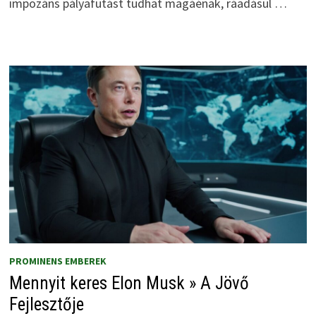
impozáns pályafutást tudhat magáénak, ráadásul …
PROMINENS EMBEREK
Mennyit keres Elon Musk » A Jövő
Fejlesztője